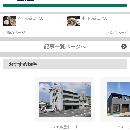
本日の昼ごはん
本日の昼ごはん
＜ 前のページ
＞次のページ
記事一覧ページへ
おすすめ物件
シエル豊中 Ⅰ
クルー