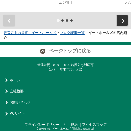
2.3万円
5.
観音寺市の賃貸｜イー・ホームズ
>
ブログ記事一覧
>
イー・ホームズの店内紹
介
ページトップに戻る
営業時間:10:00～18:00 時間外も対応可
定休日:年末年始、お盆
ホーム
会社概要
お問い合わせ
PCサイト
プライバシーポリシー
利用規約
｜アクセスマップ
｜
Copyright(c) イー・ホームズ All rights reserved.