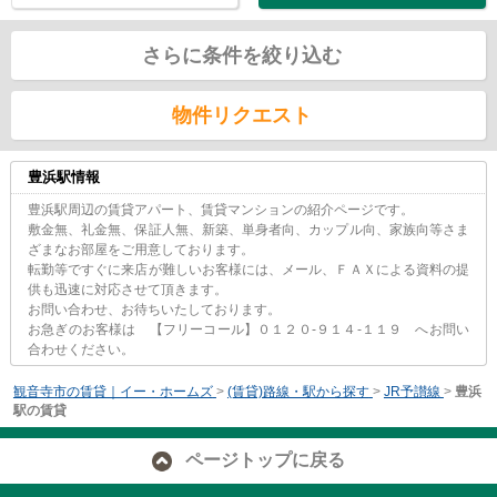
さらに条件を絞り込む
物件リクエスト
豊浜駅情報
豊浜駅周辺の賃貸アパート、賃貸マンションの紹介ページです。
敷金無、礼金無、保証人無、新築、単身者向、カップル向、家族向等さま
ざまなお部屋をご用意しております。
転勤等ですぐに来店が難しいお客様には、メール、ＦＡＸによる資料の提
供も迅速に対応させて頂きます。
お問い合わせ、お待ちいたしております。
お急ぎのお客様は 【フリーコール】０１２０-９１４-１１９ へお問い
合わせください。
観音寺市の賃貸｜イー・ホームズ
>
(賃貸)路線・駅から探す
>
JR予讃線
>
豊浜
駅の賃貸
ページトップに戻る