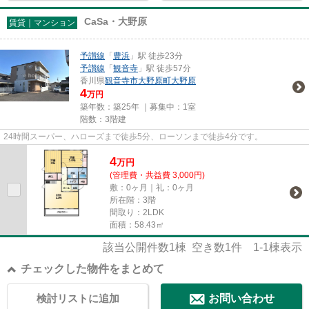
CaSa・大野原
賃貸｜マンション
予讃線
「
豊浜
」駅 徒歩23分
予讃線
「
観音寺
」駅 徒歩57分
香川県
観音寺市
大野原町大野原
4
万円
築年数：築25年 ｜募集中：
1室
階数：3階建
24時間スーパー、ハローズまで徒歩5分、ローソンまで徒歩4分です。
4
万
円
(管理費・共益費 3,000円)
敷：0ヶ月｜礼：0ヶ月
所在階：3階
間取り：2LDK
面積：58.43㎡
該当公開件数
1
棟 空き数
1
件
1-1
棟表示
チェックした物件をまとめて
検討リストに追加
お問い合わせ