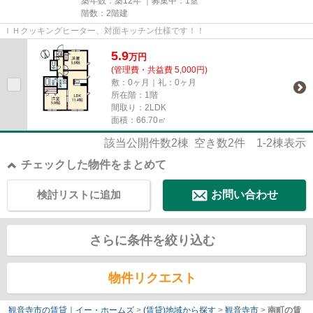
築年数：築12年 ｜募集中：
1室
階数：2階建
ＩＨクッキングヒーター、対面キッチン仕様です！！
5.9
万
円
(管理費・共益費 5,000円)
敷：0ヶ月｜礼：0ヶ月
所在階：1階
間取り：2LDK
面積：66.70㎡
該当公開件数
2
棟 空き数
2
件
1-2
棟表示
チェックした物件をまとめて
検討リストに追加
お問い合わせ
さらに条件を絞り込む
物件リクエスト
観音寺市の賃貸｜イー・ホームズ
>
(賃貸)地域から探す
>
観音寺市
>
南町の賃