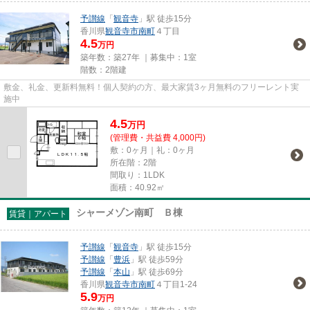
予讃線
「
観音寺
」駅 徒歩15分
香川県
観音寺市
南町
４丁目
4.5
万円
築年数：築27年 ｜募集中：
1室
階数：2階建
敷金、礼金、更新料無料！個人契約の方、最大家賃3ヶ月無料のフリーレント実
施中
4.5
万
円
(管理費・共益費 4,000円)
敷：0ヶ月｜礼：0ヶ月
所在階：2階
間取り：1LDK
面積：40.92㎡
シャーメゾン南町 Ｂ棟
賃貸｜アパート
予讃線
「
観音寺
」駅 徒歩15分
予讃線
「
豊浜
」駅 徒歩59分
予讃線
「
本山
」駅 徒歩69分
香川県
観音寺市
南町
４丁目1-24
5.9
万円