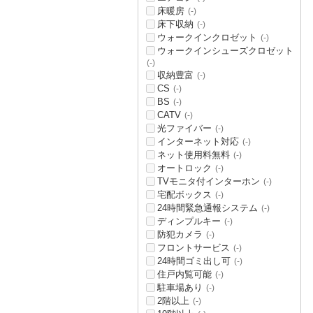
床暖房
(-)
床下収納
(-)
ウォークインクロゼット
(-)
ウォークインシューズクロゼット
(-)
収納豊富
(-)
CS
(-)
BS
(-)
CATV
(-)
光ファイバー
(-)
インターネット対応
(-)
ネット使用料無料
(-)
オートロック
(-)
TVモニタ付インターホン
(-)
宅配ボックス
(-)
24時間緊急通報システム
(-)
ディンプルキー
(-)
防犯カメラ
(-)
フロントサービス
(-)
24時間ゴミ出し可
(-)
住戸内覧可能
(-)
駐車場あり
(-)
2階以上
(-)