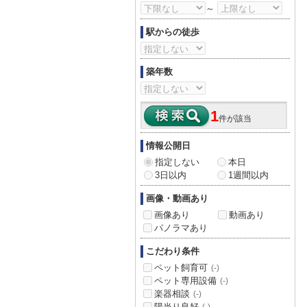
～
駅からの徒歩
築年数
1
件が該当
情報公開日
指定しない
本日
3日以内
1週間以内
画像・動画あり
画像あり
動画あり
パノラマあり
こだわり条件
ペット飼育可
(-)
ペット専用設備
(-)
楽器相談
(-)
陽当り良好