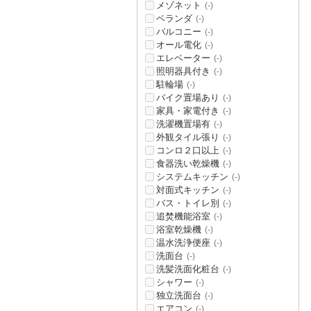
メゾネット
(-)
ベランダ
(-)
バルコニー
(-)
オール電化
(-)
エレベーター
(-)
照明器具付き
(-)
駐輪場
(-)
バイク置場あり
(-)
家具・家電付き
(-)
洗濯機置場有
(-)
外観タイル張り
(-)
コンロ２口以上
(-)
食器洗い乾燥機
(-)
システムキッチン
(-)
対面式キッチン
(-)
バス・トイレ別
(-)
追焚機能浴室
(-)
浴室乾燥機
(-)
温水洗浄便座
(-)
洗面台
(-)
洗髪洗面化粧台
(-)
シャワー
(-)
独立洗面台
(-)
エアコン
(-)