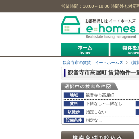
営業時間：10:00～18:00 時間外も対応
沿線から
住所から
地図から
観音寺市の賃貸｜イー・ホームズ
>
(賃
観音寺市高屋町 賃貸物件一
地域
観音寺市高屋町
賃料
下限なし～上限なし
駅徒歩
指定しない
設備条件
指定なし