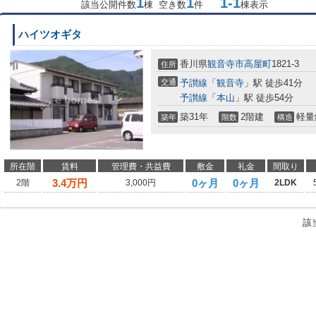
1
1
1-1
該当公開件数
棟 空き数
件
棟表示
ハイツオギタ
香川県
観音寺市
高屋町
1821-3
住所
交通
予讃線
「
観音寺
」駅 徒歩41分
予讃線
「
本山
」駅 徒歩54分
築31年
2階建
軽量
築年
階数
構造
所在階
賃料
管理費・共益費
敷金
礼金
間取り
3.4
万円
0ヶ月
0ヶ月
2階
3,000円
2LDK
該