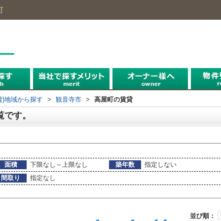
可
探す
探す
探す
貸)地域から探す
>
観音寺市
>
高屋町の賃貸
覧です。
面積
下限なし～上限なし
築年数
指定しない
間取り
指定なし
並び順：