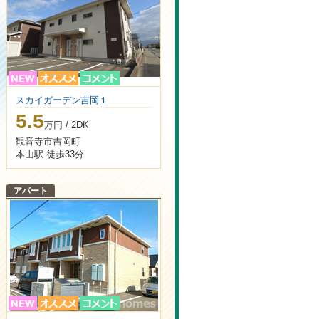
スカイガーデン吉岡１
5.5
万円 / 2DK
観音寺市吉岡町
本山駅 徒歩33分
アパート