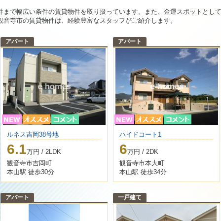
件まで幅広い条件の賃貸物件を取り扱っています。また、金運スポットとし
2019-01-04
明けましておめでとうございます。本年も宜しくお願い致し
観音寺市の賃貸物件は、経験豊富なスタッフがご紹介します。
2018-10-02
臨時休業のお知らせ
アパート
アパート
10/3～10/4はお休みさせていただきます。10/5は13時よ
ご迷惑おかけしますが宜しくお願い致します。
2017-10-22
誠にご迷惑おかけしますが10/23（月）～10/24（火）は
ルネス吉岡38号地
ハイドコート1
6.1
6
万円 / 2LDK
万円 / 2DK
観音寺市吉岡町
観音寺市本大町
本山駅 徒歩30分
本山駅 徒歩34分
アパート
一戸建て