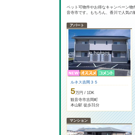
ペット可物件やお得なキャンペーン物
音寺市です。もちろん、香川で人気の
アパート
ルネス吉岡３５
5
万円 / 1DK
観音寺市吉岡町
本山駅 徒歩31分
マンション