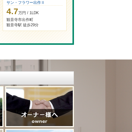
サン・フラワー出作Ⅱ
4.7
万円 / 1LDK
観音寺市出作町
観音寺駅 徒歩29分