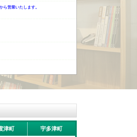
）から営業いたします。
たします。
た。
。
度津町
宇多津町
2万円以下で入居できます。