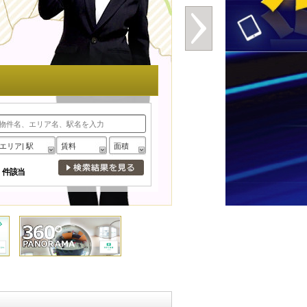
エリア| 駅
賃料
面積
件該当