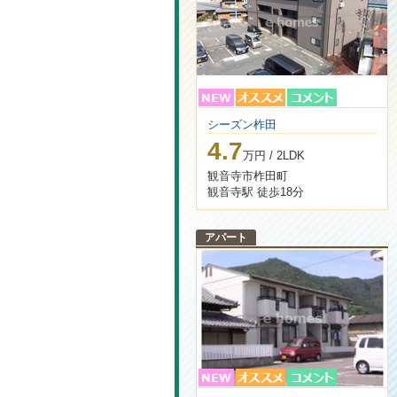
シーズン柞田
4.7
万円 / 2LDK
観音寺市柞田町
観音寺駅 徒歩18分
アパート