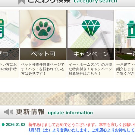
たい方にお
ペット可物件特集ページで
イー・ホームズだけのお得
一戸建て・
ロの物件特
す！ペットを飼われている
な特典付き！キャンペーン
紹介します
方は必見です！
対象物件はこちら！
ご覧くださ
2026-01-02
新年あけましておめでとうございます。
本年も宜しくお願い
1月3日（土）より営業いたします。ご来店心よりお待ちして