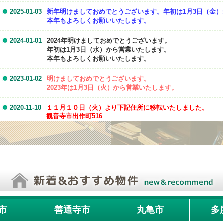
2025-01-03
新年明けましておめでとうございます。年初は1月3日（金
本年もよろしくお願いいたします。
2024-01-01
2024年明けましておめでとうございます。
年初は1月3日（水）から営業いたします。
本年もよろしくお願いいたします。
2023-01-02
明けましておめでとうございます。
2023年は1月3日（火）から営業いたします。
2020-11-10
１１月１０日（火）より下記住所に移転いたしました。
観音寺市出作町516
ご迷惑をお掛けしますが、よろしくお願いいたします。
2020-01-05
明けましておめでとうございます。本年もよろしくお願いい
2019-04-22
観音寺市出作町1LDK・2LDKの新築物件・募集開始合いまし
詳細はこちらをクリック！！
2019-04-17
ピュアハイツ観音寺Ⅱの管理会社が当店に変更となりました
市
善通寺市
丸亀市
多
2019-02-25
敷金・礼金・仲介手数料無料。初期費用は次月家賃を含んで
物件一覧はここをクリック！