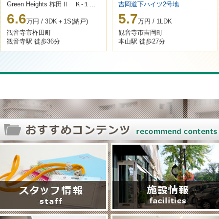
Green Heights 柞田Ⅱ Ｋ-１５号
吉岡道下ハイツ2号地
6.6
5.7
万円 / 3DK＋1S(納戸)
万円 / 1LDK
観音寺市柞田町
観音寺市吉岡町
観音寺駅 徒歩36分
本山駅 徒歩27分