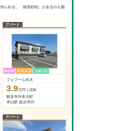
て知られる、「銭形砂絵」があるのも観
ます。
アパート
り営業いたします。
臨時休業とさせていただきます。
フォブール本大
3.9
万円 / 2DK
観音寺市本大町
本山駅 徒歩36分
アパート