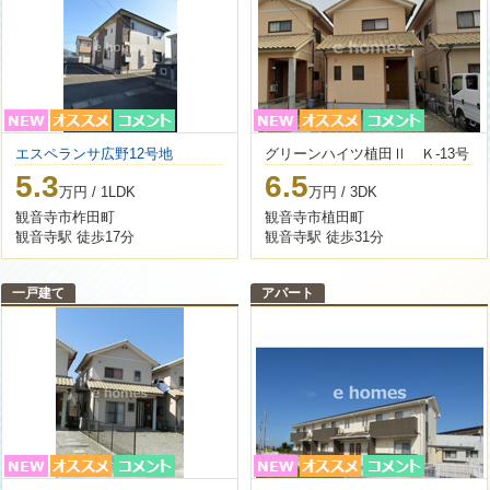
エスペランサ広野12号地
グリーンハイツ植田Ⅱ Ｋ-13号
5.3
6.5
万円 / 1LDK
万円 / 3DK
観音寺市柞田町
観音寺市植田町
観音寺駅 徒歩17分
観音寺駅 徒歩31分
一戸建て
アパート