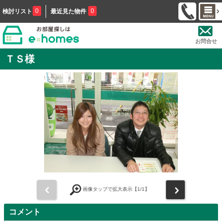
0
0
検討リスト
最近見た物件
お問合せ
ＴＳ様
前
次
画像タップで拡大表示【
1
/1】
コメント