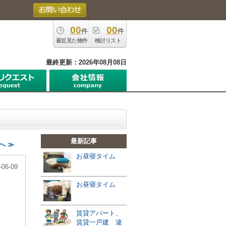
00
00
件
件
最近見た物件
検討リスト
最終更新：2026年08月08日
最新記事
へ ≫
お昼寝タイム
-06-09
お昼寝タイム
賃貸アパート、
賃貸一戸建 違