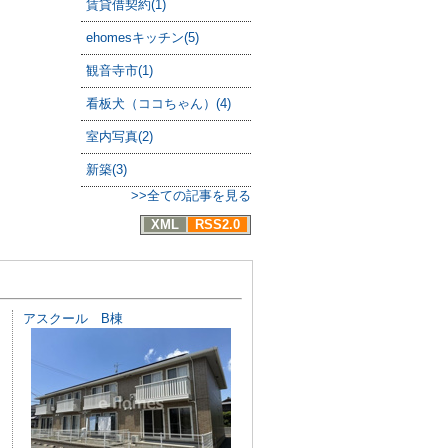
賃貸借契約(1)
ehomesキッチン(5)
観音寺市(1)
看板犬（ココちゃん）(4)
室内写真(2)
新築(3)
>>全ての記事を見る
XML
RSS2.0
アスクール B棟