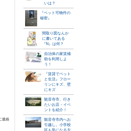
いは？
『ペット可物件の
秘密』
間取り図なんか
に書いてある
『N』は何？
自治体の家賃補
助を利用しよ
う！
『賃貸でペット
と生活』フロー
リンにキズ、壁
にキズ
観音寺市、行き
たいお店・イベ
ントを紹介！
に連絡
観音寺市内へお
引越し。小学校
区も気になる方