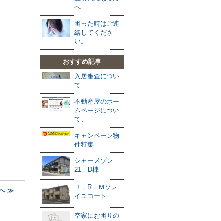
へ
困った時はご連
絡してくださ
い。
おすすめ記事
入居審査につい
て
不動産屋のホー
ムページについ
て、
キャンペーン物
件特集
シャーメゾン
21 D棟
Ｊ．R．Ｍソレ
へ ≫
イユコート
空家にお困りの