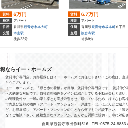
6万円
6.7万円
賃料
賃料
種別
アパート
種別
アパート
住所
香川県
観音寺市
本大町
住所
香川県
観音寺市
坂本町
６丁目
交通
本山駅
交通
観音寺駅
徒歩22分
徒歩9分
情報ならイー・ホームズ
賃貸仲介専門店、お部屋探しはイー・ホームズにお任せ下さい！この度は、当
とうございます。
イー・ホームズは、「緑と赤の看板」が目印、賃貸仲介専門店です。 賃貸仲介
への的確な対応です。自社管理物件をメインに紹介している不動産会社と違い、
の管理物件や、一般の家主様とも直接取引させて頂いているため、様々なお客
市内及び近郊の物件（アパート・マンション・一戸建て）は、ほとんどご紹介
ど、お部屋探し、アパート・マンションのことなら何でもご相談下さい。「遠
なくご相談下さい。経験豊富なスタッフが、あらゆる質問に親切・丁寧に対応
香川県観音寺市出作町516 TEL:0875-24-8833 / F