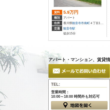
5.9万円
賃料
種別
アパート
住所
香川県
観音寺市
南町
４丁目1-24
交通
観音寺駅
徒歩15分
アパート・マンション、賃貸
TEL:
営業時間：
10:00～18:00 時間外も対応可