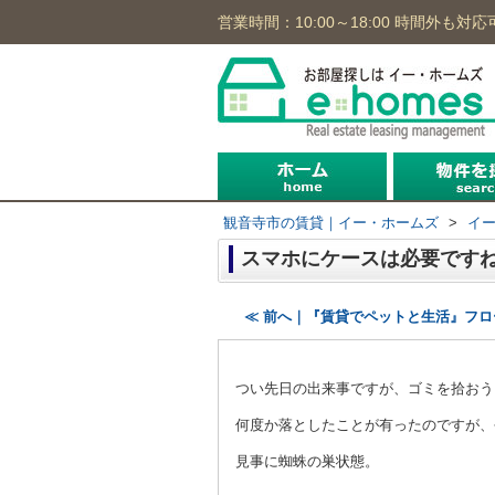
営業時間：10:00～18:00 時間外も対応
沿線から
住所から
地図から
観音寺市の賃貸｜イー・ホームズ
>
イ
スマホにケースは必要です
≪ 前へ｜『賃貸でペットと生活』フ
つい先日の出来事ですが、ゴミを拾おう
何度か落としたことが有ったのですが、
見事に蜘蛛の巣状態。