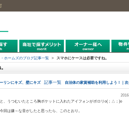
可
探す
探す
探す
ー・ホームズのブログ記事一覧
>
スマホにケースは必要ですね。
ね。
記事一覧
ローリンにキズ、壁にキズ
自治体の家賃補助を利用しよう！｜次
2016
と、うつむいたところ胸ポケットに入れたアイフォンがポロリo(；△；)o
今回は嫌～な音がしたと思ったら、このとおり。