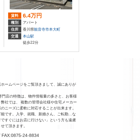
6.4万円
賃料
種別
アパート
住所
香川県
観音寺市
本大町
交通
本山駅
徒歩22分
店ホームページをご覧頂きまして、誠にありが
専門店の特徴は、物件情報量の多さと、お客様
弊社では、 複数の管理会社様や住宅メーカー
様のニーズに柔軟に対応することが出来ます。
可能です。入学、就職、新婚さん、ご転勤…な
方ですぐにはお店に行けない」という方も遠慮
させて頂きます。
AX:0875-24-8834