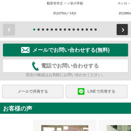
観音寺市立 一ノ谷小学校
スシロ－
約1075m／14分
約1986
前
メールでお問い合わせする(無料)
電話でお問い合わせする
現況の確認はお気軽にお問い合わせください。
メールで共有する
LINEで共有する
お客様の声