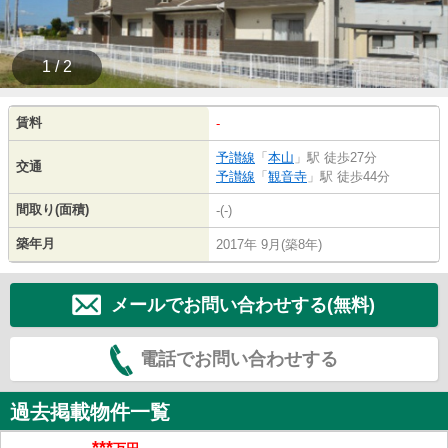
1 / 2
賃料
-
予讃線
「
本山
」駅 徒歩27分
交通
予讃線
「
観音寺
」駅 徒歩44分
間取り(面積)
-(-)
築年月
2017年 9月(築8年)
メールでお問い合わせする(無料)
電話でお問い合わせする
過去掲載物件一覧
***