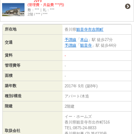
万円
(管理費・共益費 ***円)
敷：***｜礼：***
2階 / *** / ***
所在地
香川県
観音寺市
吉岡町
予讃線
「
本山
」駅 徒歩27分
交通
予讃線
「
観音寺
」駅 徒歩44分
賃料
-
管理費等
-
面積
-
築年数
2017年 9月 (築8年)
種別/構造
アパート/木造
階建
2階建
イー・ホームズ
香川県観音寺市出作町516
TEL:0875-24-8833
取扱会社
香川県知事 (3) 第4220号