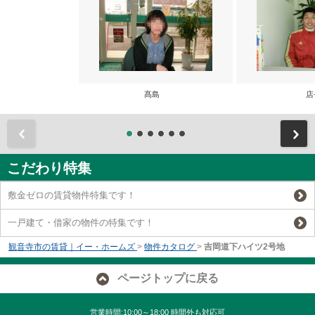
髙島
店
前
こだわり特集
敷金ゼロの賃貸物件特集です！
一戸建て・借家の物件の特集です！
観音寺市の賃貸｜イー・ホームズ
>
物件カタログ
>
吉岡道下ハイツ2号地
ページトップに戻る
営業時間:10:00～18:00 時間外も対応可