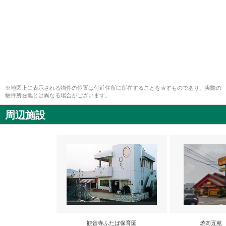
※地図上に表示される物件の位置は付近住所に所在することを表すものであり、実際の
物件所在地とは異なる場合がございます。
周辺施設
観音寺ふたば保育園
焼肉五苑