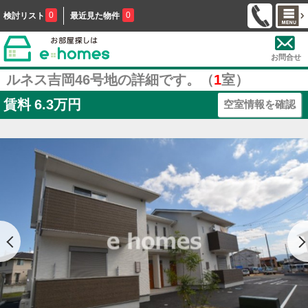
0
0
検討リスト
最近見た物件
お問合せ
ルネス吉岡46号地の詳細です。（
1
室）
賃料
6.3万円
空室情報を確認