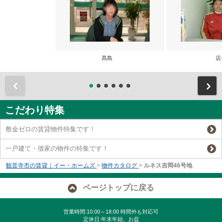
髙島
店
前
こだわり特集
敷金ゼロの賃貸物件特集です！
一戸建て・借家の物件の特集です！
観音寺市の賃貸｜イー・ホームズ
>
物件カタログ
>
ルネス吉岡46号地
ページトップに戻る
営業時間:10:00～18:00 時間外も対応可
定休日:年末年始、お盆