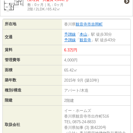
敷：0ヶ月｜礼：0ヶ月
2階 / 2LDK / 65.42㎡
所在地
香川県
観音寺市
吉岡町
予讃線
「
本山
」駅 徒歩30分
交通
予讃線
「
観音寺
」駅 徒歩43分
賃料
6.3万円
管理費等
4,000円
面積
65.42㎡
築年数
2015年 9月 (築10年)
種別/構造
アパート/木造
階建
2階建
イー・ホームズ
香川県観音寺市出作町516
TEL:0875-24-8833
取扱会社
香川県知事 (3) 第4220号