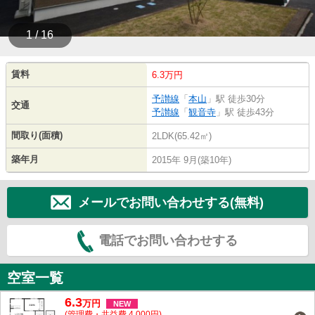
1 / 16
賃料
6.3万円
予讃線
「
本山
」駅 徒歩30分
交通
予讃線
「
観音寺
」駅 徒歩43分
間取り(面積)
2LDK(65.42㎡)
築年月
2015年 9月(築10年)
メールでお問い合わせする(無料)
電話でお問い合わせする
空室一覧
6.3
万
円
NEW
(管理費・共益費 4,000円)