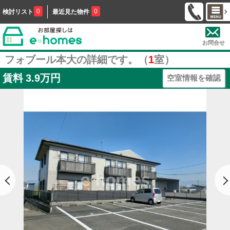
0
0
検討リスト
最近見た物件
お問合せ
フォブール本大の詳細です。（
1
室）
賃料
3.9万円
空室情報を確認