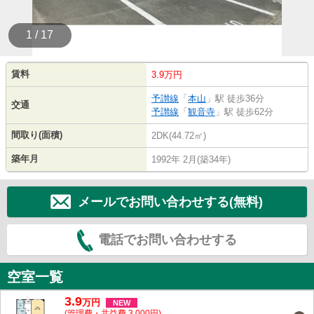
1 / 17
賃料
3.9万円
予讃線
「
本山
」駅 徒歩36分
交通
予讃線
「
観音寺
」駅 徒歩62分
間取り(面積)
2DK(44.72㎡)
築年月
1992年 2月(築34年)
メールでお問い合わせする(無料)
電話でお問い合わせする
空室一覧
3.9
万
円
NEW
(管理費・共益費 3,000円)