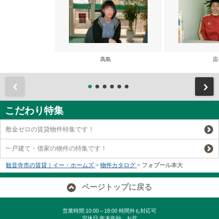
髙島
店
前
こだわり特集
敷金ゼロの賃貸物件特集です！
一戸建て・借家の物件の特集です！
観音寺市の賃貸｜イー・ホームズ
>
物件カタログ
>
フォブール本大
ページトップに戻る
営業時間:10:00～18:00 時間外も対応可
定休日:年末年始、お盆