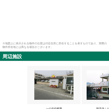
※地図上に表示される物件の位置は付近住所に所在することを表すものであり、実際の
物件所在地とは異なる場合がございます。
周辺施設
一の谷幼稚園
観音寺ふ