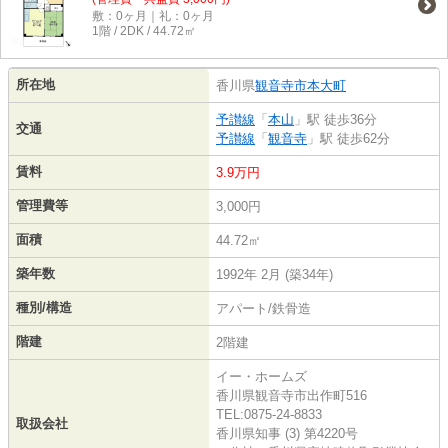
敷：0ヶ月｜礼：0ヶ月
1階 / 2DK / 44.72㎡
所在地
香川県
観音寺市
本大町
予讃線
「
本山
」駅 徒歩36分
交通
予讃線
「
観音寺
」駅 徒歩62分
賃料
3.9万円
管理費等
3,000円
面積
44.72㎡
築年数
1992年 2月 (築34年)
種別/構造
アパート/鉄骨造
階建
2階建
イー・ホームズ
香川県観音寺市出作町516
TEL:0875-24-8833
取扱会社
香川県知事 (3) 第4220号