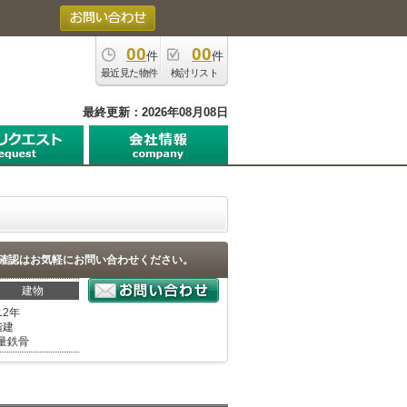
00
00
件
件
最近見た物件
検討リスト
最終更新：2026年08月08日
確認はお気軽にお問い合わせください。
建物
12年
階建
量鉄骨