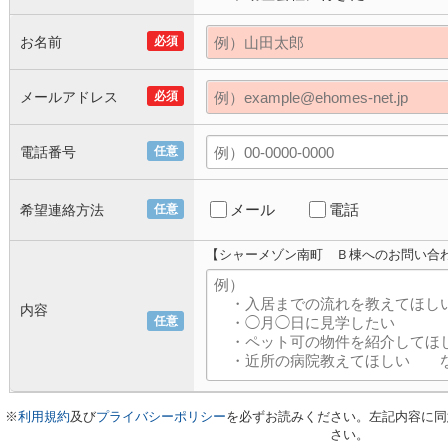
お名前
必須
メールアドレス
必須
電話番号
任意
メール
電話
希望連絡方法
任意
【シャーメゾン南町 Ｂ棟へのお問い合
内容
任意
※
利用規約
及び
プライバシーポリシー
を必ずお読みください。左記内容に同
さい。