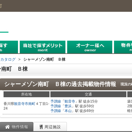
可
探す
探す
探す
件カタログ
>
シャーメゾン南町 Ｂ棟
ン南町 Ｂ棟
シャーメゾン南町 Ｂ棟
の過去掲載物件情報
現況の
所在地
交通
予讃線
「
観音寺
」駅 徒歩15分
築
香川県
観音寺市
南町
４丁目1-
予讃線
「
豊浜
」駅 徒歩59分
2
24
予讃線
「
本山
」駅 徒歩69分
軽
物件情報
周辺施設