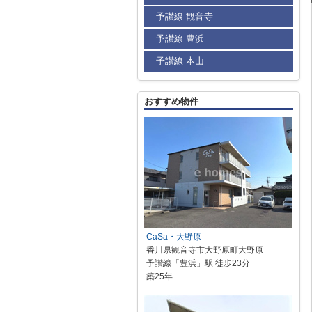
予讃線 観音寺
予讃線 豊浜
予讃線 本山
おすすめ物件
CaSa・大野原
香川県観音寺市大野原町大野原
予讃線「豊浜」駅 徒歩23分
築25年