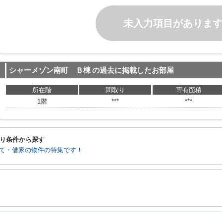
未入力項目がありま
シャーメゾン南町 Ｂ棟
の過去に掲載したお部屋
所在階
間取り
専有面積
1階
***
***
り条件から探す
て・借家の物件の特集です！