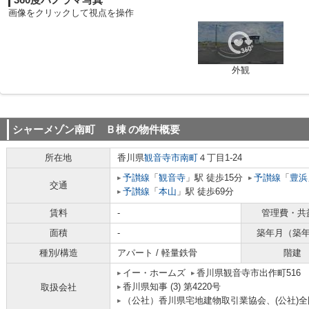
360度パノラマ写真
画像をクリックして視点を操作
外観
シャーメゾン南町 Ｂ棟
の物件概要
所在地
香川県
観音寺市
南町
４丁目1-24
予讃線
「
観音寺
」駅 徒歩15分
予讃線
「
豊浜
交通
予讃線
「
本山
」駅 徒歩69分
賃料
-
管理費・共
面積
-
築年月（築
種別/構造
アパート / 軽量鉄骨
階建
イー・ホームズ
香川県観音寺市出作町516
香川県知事 (3) 第4220号
取扱会社
（公社）香川県宅地建物取引業協会、(公社)