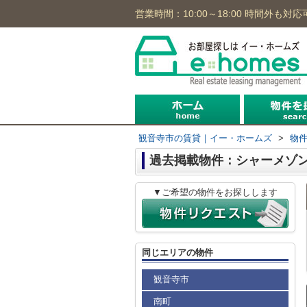
営業時間：10:00～18:00 時間外も対応
沿線から
住所から
地図から
観音寺市の賃貸｜イー・ホームズ
>
物
過去掲載物件：シャーメゾ
▼ご希望の物件をお探しします
同じエリアの物件
観音寺市
南町