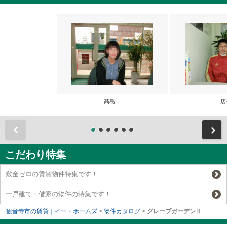
髙島
店
前
こだわり特集
敷金ゼロの賃貸物件特集です！
一戸建て・借家の物件の特集です！
観音寺市の賃貸｜イー・ホームズ
>
物件カタログ
>
グレープガーデンⅡ