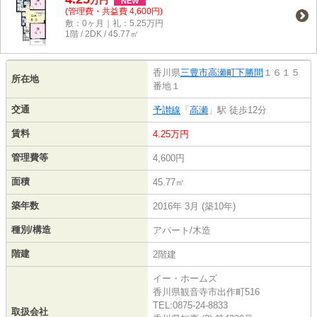
万
円
NEW
(管理費・共益費 4,600円)
敷：0ヶ月｜礼：5.25万円
1階 / 2DK / 45.77㎡
香川県
三豊市
高瀬町下勝間
１６１５
所在地
番地１
交通
予讃線
「
高瀬
」駅 徒歩12分
賃料
4.25万円
管理費等
4,600円
面積
45.77㎡
築年数
2016年 3月 (築10年)
種別/構造
アパート/木造
階建
2階建
イー・ホームズ
香川県観音寺市出作町516
TEL:0875-24-8833
取扱会社