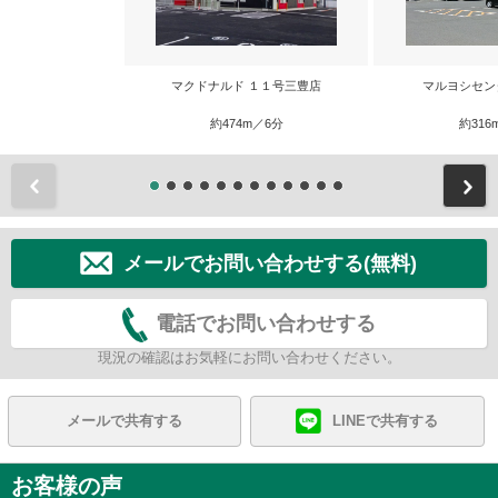
マクドナルド １１号三豊店
マルヨシセン
約474m／6分
約316
前
メールでお問い合わせする(無料)
電話でお問い合わせする
現況の確認はお気軽にお問い合わせください。
メールで共有する
LINEで共有する
お客様の声