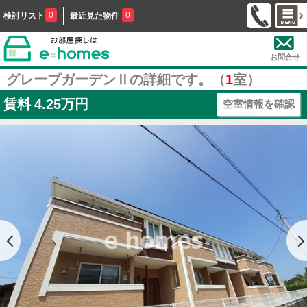
0
0
検討リスト
最近見た物件
お問合せ
グレープガーデンⅡの詳細です。（
1
室）
賃料
4.25万円
空室情報を確認