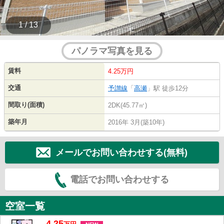
1 / 13
パノラマ写真を見る
賃料
4.25万円
交通
予讃線
「
高瀬
」駅 徒歩12分
間取り(面積)
2DK(45.77㎡)
築年月
2016年 3月(築10年)
メールでお問い合わせする(無料)
電話でお問い合わせする
空室一覧
4.25