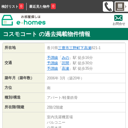
0
0
検討リスト
最近見た物件
お問合せ
コスモコート の過去掲載物件情報
所在地
香川県
三豊市
三野町下高瀬
821-1
予讃線
「
みの
」駅 徒歩16分
交通
予讃線
「
詫間
」駅 徒歩30分
予讃線
「
高瀬
」駅 徒歩35分
築年月（築年数）
2006年 3月（築20年）
方位
南
種別/構造
アパート/軽量鉄骨
所在階/階建
2階/2階建
室内洗濯機置場
バルコニー
公営水道