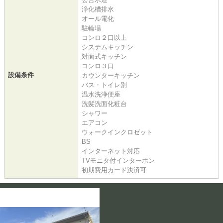
浄化槽排水
オール電化
駐輪場
コンロ２口以上
システムキッチン
対面式キッチン
コンロ３口
設備条件
カウンターキッチン
バス・トイレ別
温水洗浄便座
洗髪洗面化粧台
シャワー
エアコン
ウォークインクロゼット
BS
インターネット対応
TVモニタ付インターホン
初期費用カード決済可