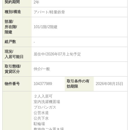
契約期間
2年
種別/構造
アパート/軽量鉄骨
部屋/
所在階/
101/1階/2階建
階建
総戸数
-
現況/
居住中/2026年07月上旬予定
入居可能日
取引態様/
仲介/一般
賃貸区分
取引条件の有
物件番号
104377989
2026年08月15日
効期限
２人入居可
室内洗濯機置場
プロパンガス
公営水道
公共下水
駐輪場
敷地内ごみ置き場