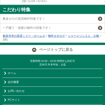
1階 / 1LDK / 42.63㎡
こだわり特集
敷金ゼロの賃貸物件特集です！
一戸建て・借家の物件の特集です！
観音寺市の賃貸｜イー・ホームズ
>
物件カタログ
>
シャーメゾン２１ Ｄ棟
>
101
ページトップに戻る
営業時間:10:00～18:00 時間外も対応可
定休日:年末年始、お盆
ホーム
会社概要
お問い合わせ
PCサイト