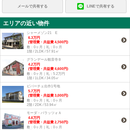
メールで共有する
LINEで共有する
エリアの近い物件
シャーメゾン21 E
6.3
万
円
(管理費・共益費 4,500円)
敷：0ヶ月｜礼：0ヶ月
1階 / 2LDK / 57.91㎡
グランデール観音寺Ｂ
4.2
万
円
(管理費・共益費 4,600円)
敷：0ヶ月｜礼：5.2万円
1階 / 1LDK / 34.05㎡
ビバーチェ出作1号地
5.7
万
円
(管理費・共益費 3,000円)
敷：0ヶ月｜礼：0ヶ月
2階 / 2DK / 53.94㎡
モーダ・パラッツォＡ
4.6
万
円
(管理費・共益費 2,750円)
敷：0ヶ月｜礼：0ヶ月