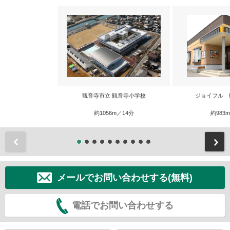
観音寺市立 観音寺小学校
ジョイフル 
約1056m／14分
約983
前
メールでお問い合わせする(無料)
電話でお問い合わせする