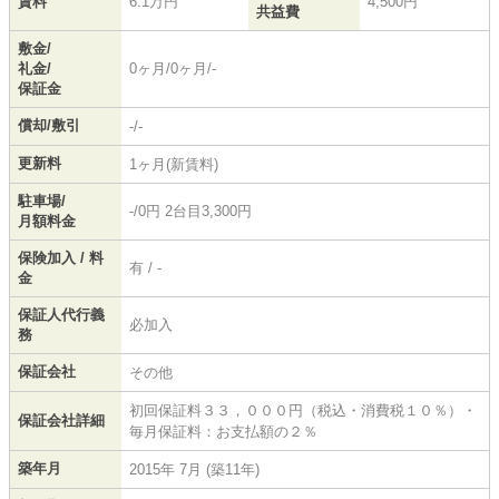
賃料
6.1万円
4,500円
共益費
敷金/
礼金/
0ヶ月/0ヶ月/-
保証金
償却/敷引
-/-
更新料
1ヶ月(新賃料)
駐車場/
-/0円 2台目3,300円
月額料金
保険加入 / 料
有 / -
金
保証人代行義
必加入
務
保証会社
その他
初回保証料３３，０００円（税込・消費税１０％）・
保証会社詳細
毎月保証料：お支払額の２％
築年月
2015年 7月 (築11年)