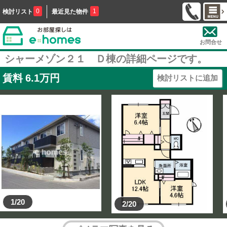
0
1
検討リスト
最近見た物件
お問合せ
シャーメゾン２１ Ｄ棟の詳細ページです。
賃料
6.1
万円
検討リストに追加
1/20
2/20