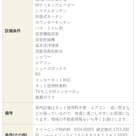
IHクッキングヒーター
システムキッチン
対面式キッチン
カウンターキッチン
バス・トイレ別
設備条件
追焚機能浴室
浴室乾燥機
温水洗浄便座
洗髪洗面化粧台
シャワー
エアコン
シューズボックス
BS
インターネット対応
ネット使用料無料
TVモニタ付インターホン
複層ガラス
室内設備はネット使用料不要・エアコン・追い焚きな
備考
どが揃っているので、快適に過ごしやすいお部屋にな
ります。地域の不動産情報をいち早くお届けします。
クリーニング特約料 :9万4,820円 鍵交換代:1万3,200
条件(その他)
円 シャーメゾンライフＳＵＰＰＯＲＴ２４:1,320円